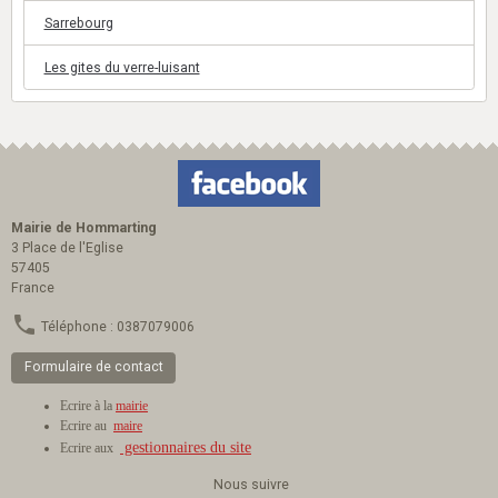
Sarrebourg
Les gites du verre-luisant
Mairie de Hommarting
3 Place de l'Eglise
57405
France
Téléphone : 0387079006
Formulaire de contact
Ecrire à la
mairie
Ecrire au
maire
gestionnaires du site
Ecrire aux
Nous suivre