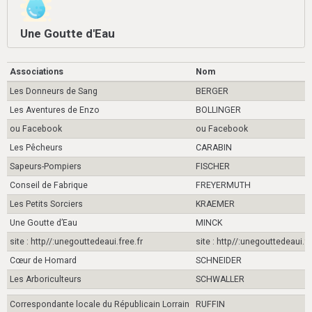
Une Goutte d'Eau
Associations
Nom
Les Donneurs de Sang
BERGER
Les Aventures de Enzo
BOLLINGER
ou Facebook
ou Facebook
Les Pêcheurs
CARABIN
Sapeurs-Pompiers
FISCHER
Conseil de Fabrique
FREYERMUTH
Les Petits Sorciers
KRAEMER
Une Goutte d’Eau
MINCK
site : http//:unegouttedeaui.free.fr
site : http//:unegouttedeaui.fr
Cœur de Homard
SCHNEIDER
Les Arboriculteurs
SCHWALLER
Correspondante locale du Républicain Lorrain
RUFFIN