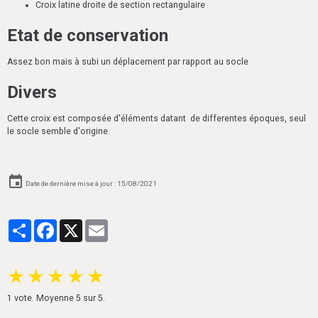
Croix latine droite de section rectangulaire
Etat de conservation
Assez bon mais à subi un déplacement par rapport au socle
Divers
Cette croix est composée d'éléments datant de differentes époques, seul
le socle semble d'origine.
Date de dernière mise à jour : 15/08/2021
Partager
Facebook
X
Email
★
★
★
★
★
1
vote. Moyenne
5
sur 5.