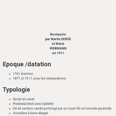
Restaurée
par Martin DERSE
et Marie
RIEBMANN
en 1911
Epoque /datation
1761 érection
1877 zt 19 11 pour les restaurations
Typologie
Socle en cavet
Piedestal droit avec tablette
Dé de section carrée prolongé par un court fût en troncde pyramide
Croisillon à base élargie