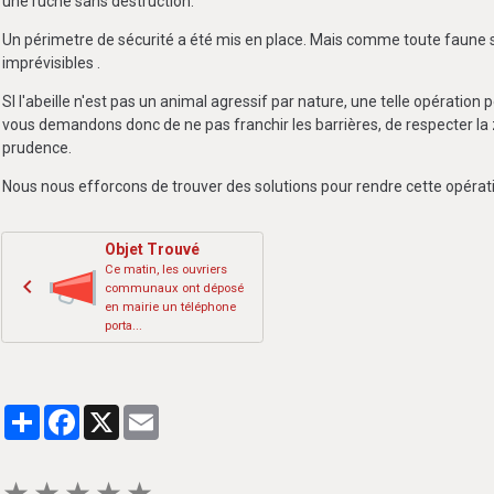
une ruche sans destruction.
Un périmetre de sécurité a été mis en place. Mais comme toute faune s
imprévisibles .
SI l'abeille n'est pas un animal agressif par nature, une telle opératio
vous demandons donc de ne pas franchir les barrières, de respecter la 
prudence.
Nous nous efforcons de trouver des solutions pour rendre cette opérati
Objet Trouvé
Ce matin, les ouvriers
communaux ont déposé
en mairie un téléphone
porta...
Partager
Facebook
X
Email
★
★
★
★
★