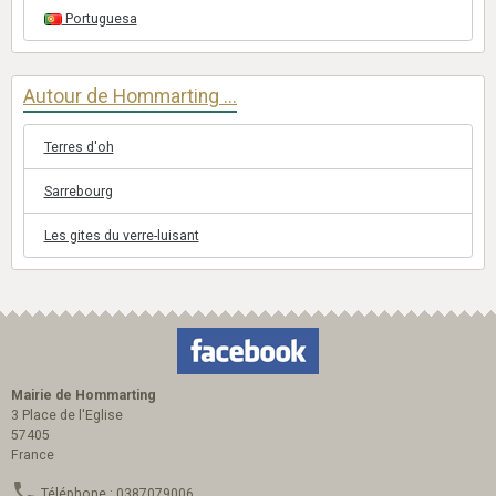
Portuguesa
Autour de Hommarting ...
Terres d'oh
Sarrebourg
Les gites du verre-luisant
Mairie de Hommarting
3 Place de l'Eglise
57405
France
Téléphone : 0387079006