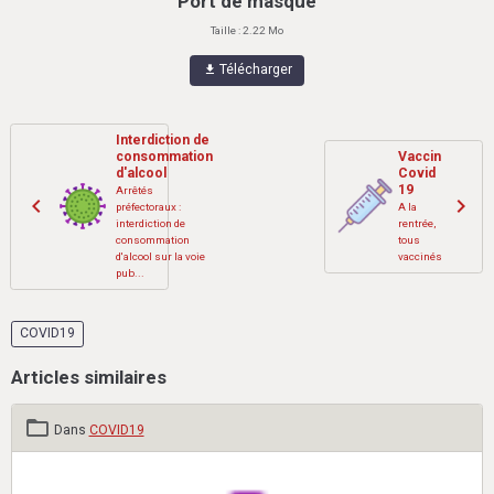
Port de masque
Taille : 2.22 Mo
Télécharger
Interdiction de
consommation
Vaccin
d'alcool
Covid
19
Arrêtés
préfectoraux :
A la
interdiction de
rentrée,
consommation
tous
d'alcool sur la voie
vaccinés
pub...
COVID19
Articles similaires
Dans
COVID19