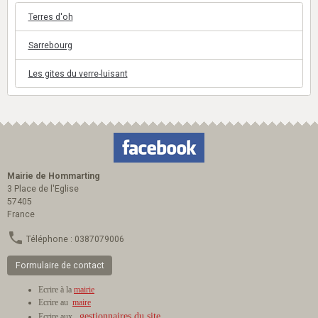
Terres d'oh
Sarrebourg
Les gites du verre-luisant
Mairie de Hommarting
3 Place de l'Eglise
57405
France
Téléphone : 0387079006
Formulaire de contact
Ecrire à la
mairie
Ecrire au
maire
gestionnaires du site
Ecrire aux