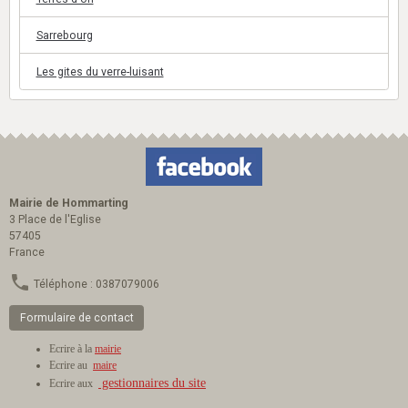
Sarrebourg
Les gites du verre-luisant
Mairie de Hommarting
3 Place de l'Eglise
57405
France
Téléphone : 0387079006
Formulaire de contact
Ecrire à la
mairie
Ecrire au
maire
gestionnaires du site
Ecrire aux