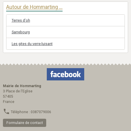
Autour de Hommarting ...
Terres d'oh
Sarrebourg
Les gites du verre-luisant
Mairie de Hommarting
3 Place de l'Eglise
57405
France
Téléphone : 0387079006
Formulaire de contact