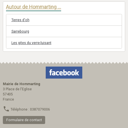
Autour de Hommarting ...
Terres d'oh
Sarrebourg
Les gites du verre-luisant
Mairie de Hommarting
3 Place de l'Eglise
57405
France
Téléphone : 0387079006
Formulaire de contact