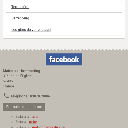
Terres d'oh
Sarrebourg
Les gites du verre-luisant
Mairie de Hommarting
3 Place de l'Eglise
57405
France
Téléphone : 0387079006
Formulaire de contact
Ecrire à la
mairie
Ecrire au
maire
gestionnaires du site
Ecrire aux