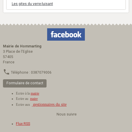
Les gites du verre-luisant
Mairie de Hommarting
3 Place de l'Eglise
57405
France
Téléphone : 0387079006
Formulaire de contact
Ecrire à la
mairie
Ecrire au
maire
gestionnaires du site
Ecrire aux
Nous suivre
Flux RSS