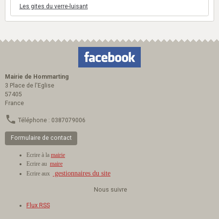
Les gites du verre-luisant
Mairie de Hommarting
3 Place de l'Eglise
57405
France
Téléphone : 0387079006
Formulaire de contact
Ecrire à la
mairie
Ecrire au
maire
gestionnaires du site
Ecrire aux
Nous suivre
Flux RSS