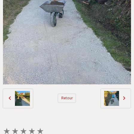
Retour
★
★
★
★
★