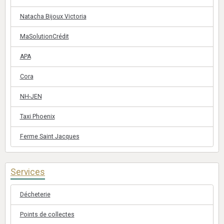
Natacha Bijoux Victoria
MaSolutionCrédit
APA
Cora
NH-JEN
Taxi Phoenix
Ferme Saint Jacques
Services
Décheterie
Points de collectes