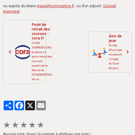
ou auprès du Maire
maire@hommarting.fr
ou d’un adjoint.
Conseil
municipal
Point de
retrait des
courses -
Aire de
cora.fr
jeux
CORA
Arrété
SARREBOURG
Municipal
propose un
encadrant
point retrait des
l'usage
courses
de l'aire
auprès de la
de jeux.
Mairie de
HOMMARTING,
les m...
Partager
Facebook
X
Email
★
★
★
★
★
Aucune note. Soyez le premier à attribuer une note !