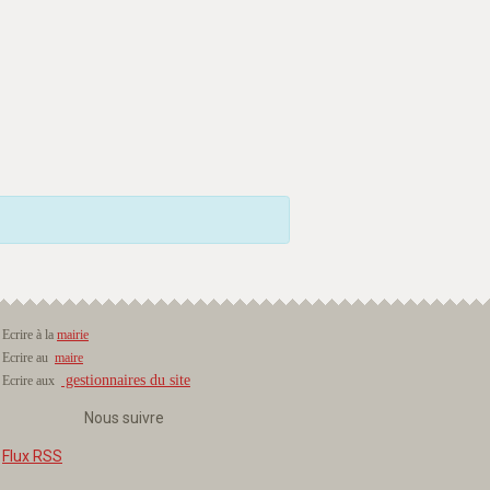
Ecrire à la
mairie
Ecrire au
maire
gestionnaires du site
Ecrire aux
Nous suivre
Flux RSS