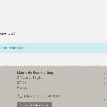
une note !
 un commentaire
Mairie de Hommarting
3 Place de l'Eglise
57405
France
Téléphone : 0387079006
Formulaire de contact