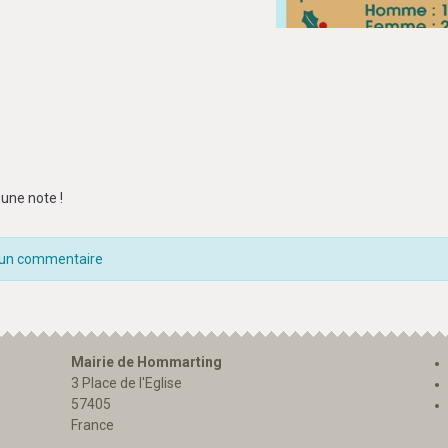
une note !
 un commentaire
Mairie de Hommarting
3 Place de l'Eglise
57405
France