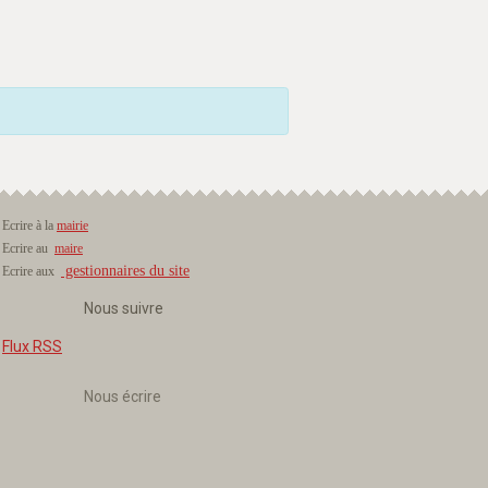
Ecrire à la
mairie
Ecrire au
maire
gestionnaires du site
Ecrire aux
Nous suivre
Flux RSS
Nous écrire