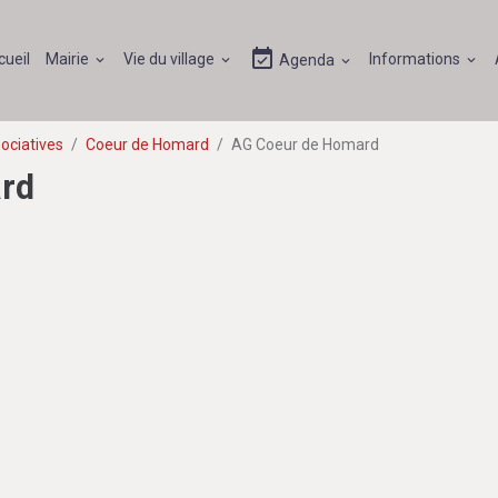
cueil
Mairie
Vie du village
Informations
Agenda
ociatives
Coeur de Homard
AG Coeur de Homard
rd