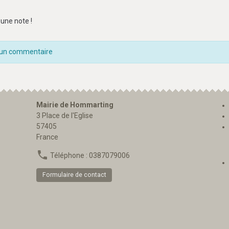
une note !
 un commentaire
Mairie de Hommarting
3 Place de l'Eglise
57405
France
Téléphone : 0387079006
Formulaire de contact