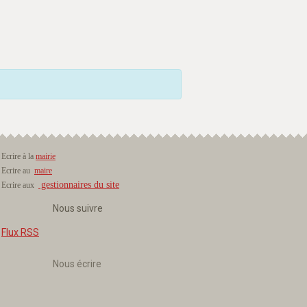
Ecrire à la
mairie
Ecrire au
maire
gestionnaires du site
Ecrire aux
Nous suivre
Flux RSS
Nous écrire