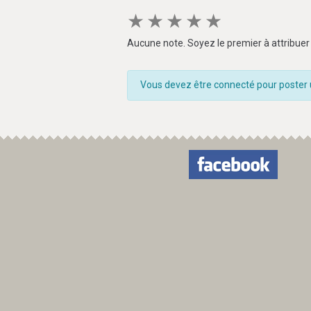
★
★
★
★
★
Aucune note. Soyez le premier à attribuer 
Vous devez être connecté pour poster