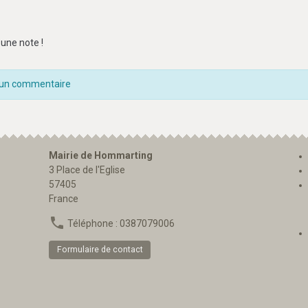
une note !
 un commentaire
Mairie de Hommarting
3 Place de l'Eglise
57405
France
Téléphone : 0387079006
Formulaire de contact