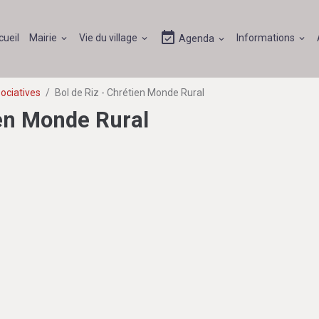
cueil
Mairie
Vie du village
Informations
Agenda
ociatives
Bol de Riz - Chrétien Monde Rural
ien Monde Rural