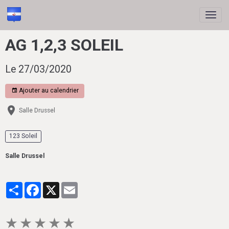
AG 1,2,3 SOLEIL
Le 27/03/2020
Ajouter au calendrier
Salle Drussel
123 Soleil
Salle Drussel
Partager
Facebook
X
Email
★
★
★
★
★