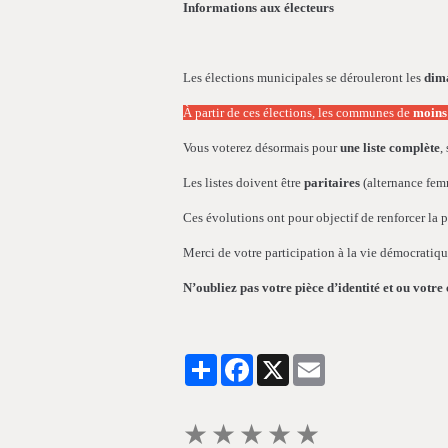
Informations aux électeurs
Les élections municipales se dérouleront les
dim
À partir de ces élections, les communes de
moins 
Vous voterez désormais pour
une liste complète
,
Les listes doivent être
paritaires
(alternance fem
Ces évolutions ont pour objectif de renforcer la p
Merci de votre participation à la vie démocrati
N’oubliez pas votre pièce d’identité et ou votre 
Partager
Facebook
X
Email
★
★
★
★
★