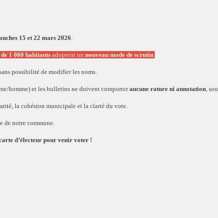
anches 15 et 22 mars 2026
.
de 1 000 habitants
adoptent un
nouveau mode de scrutin
.
 sans possibilité de modifier les noms.
me/homme) et les bulletins ne doivent comporter
aucune rature ni annotation
, so
arité, la cohésion municipale et la clarté du vote.
que de notre commune.
carte d’électeur pour venir voter !