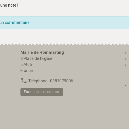
une note !
 un commentaire
Mairie de Hommarting
3 Place de l'Eglise
57405
France
Téléphone : 0387079006
Formulaire de contact