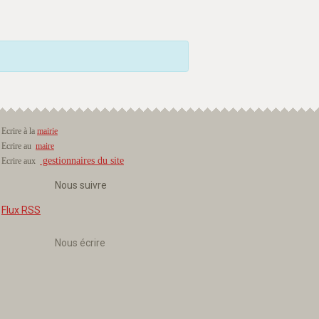
Ecrire à la
mairie
Ecrire au
maire
gestionnaires du site
Ecrire aux
Nous suivre
Flux RSS
Nous écrire