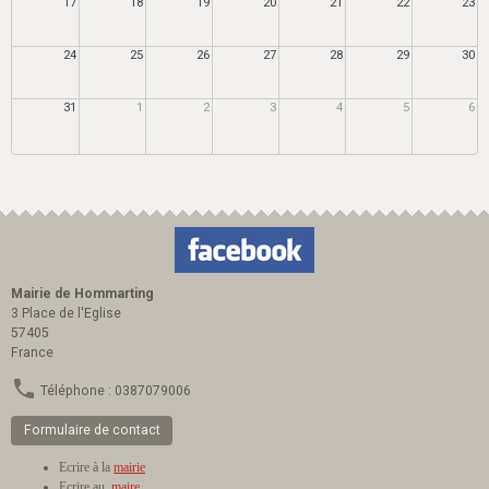
17
18
19
20
21
22
23
24
25
26
27
28
29
30
31
1
2
3
4
5
6
Mairie de Hommarting
3 Place de l'Eglise
57405
France
Téléphone : 0387079006
Formulaire de contact
Ecrire à la
mairie
Ecrire au
maire