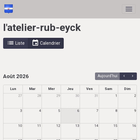
l'atelier-rub-eyck
Liste
Calendrier
Août 2026
Aujourd'hui
Lun
Mar
Mer
Jeu
Ven
Sam
Dim
27
28
29
30
31
1
2
3
4
5
6
7
8
9
10
11
12
13
14
15
16