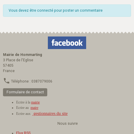
Vous devez être connecté pour poster un commentaire
Mairie de Hommarting
3 Place de l'Eglise
57405
France
Téléphone : 0387079006
Formulaire de contact
Ecrire à la
mairie
Ecrire au
maire
gestionnaires du site
Ecrire aux
Nous suivre
Flux RSS